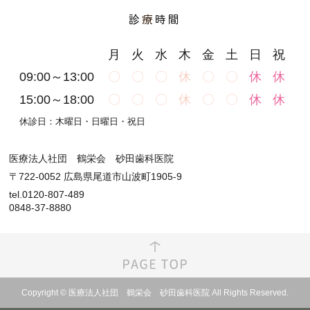
診
療
時間
月
火
水
木
金
土
日
祝
09:00～13:00
〇
〇
〇
休
〇
〇
休
休
15:00～18:00
〇
〇
〇
休
〇
〇
休
休
休診日：木曜日・日曜日・祝日
医療法人社団 鶴栄会 砂田歯科医院
〒722-0052 広島県尾道市山波町1905-9
tel.0120-807-489
0848-37-8880
Copyright © 医療法人社団 鶴栄会 砂田歯科医院 All Rights Reserved.