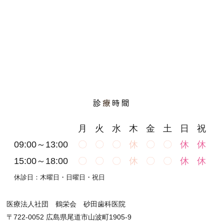
診
療
時間
月
火
水
木
金
土
日
祝
09:00～13:00
〇
〇
〇
休
〇
〇
休
休
15:00～18:00
〇
〇
〇
休
〇
〇
休
休
休診日：木曜日・日曜日・祝日
医療法人社団 鶴栄会 砂田歯科医院
〒722-0052 広島県尾道市山波町1905-9