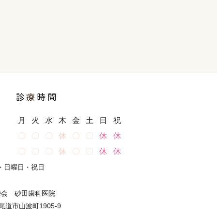
診
療
時間
月
火
水
木
金
土
日
祝
〇
〇
〇
休
〇
〇
休
休
〇
〇
〇
休
〇
〇
休
休
・日曜日・祝日
栄会 砂田歯科医院
県尾道市山波町1905-9