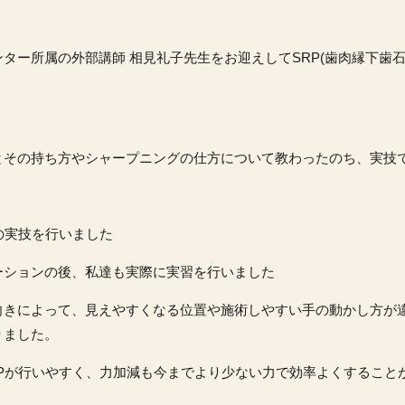
ター所属の外部講師 相見礼子先生をお迎えして
SRP(
歯肉縁下歯
とその持ち方やシャープニングの仕方について教わったのち、実技
の実技を行いました
ーションの後、私達も実際に実習を行いました
向きによって、見えやすくなる位置や施術しやすい手の動かし方が
りました。
P
が行いやすく、力加減も今までより少ない力で効率よくすること