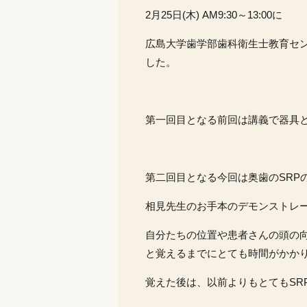
2
月
25
日
(
木
) AM9:30
～
13:00
に
広島大学歯学部歯科衛生士教育セン
した。
第一回目となる前回は講義で器具
第二回目となる今回は奥歯の
SRP
相見先生のお手本のデモンストレ
自分たちの位置や患者さんの頭の
と覚えるまでにとても時間がかか
覚えた後は、以前よりもとても
SR