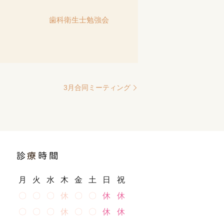
歯科衛生士勉強会
3月合同ミーティング
診
療
時間
月
火
水
木
金
土
日
祝
〇
〇
〇
休
〇
〇
休
休
〇
〇
〇
休
〇
〇
休
休