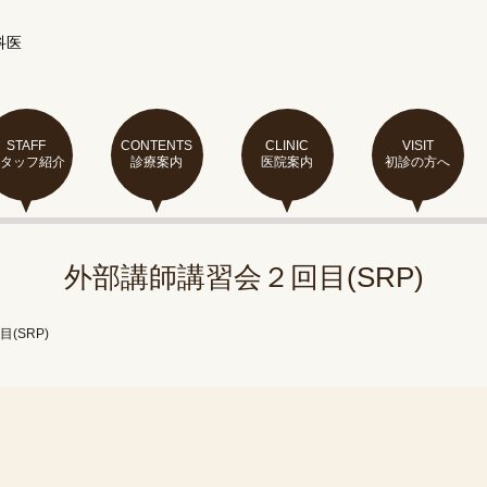
科医
STAFF
CONTENTS
CLINIC
VISIT
スタッフ紹介
診療案内
医院案内
初診の方へ
外部講師講習会２回目(SRP)
(SRP)